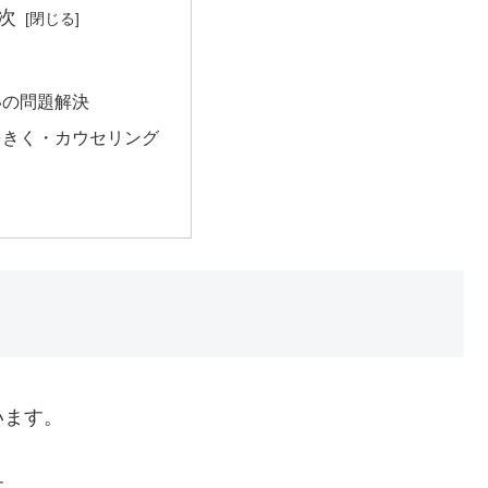
次
いの問題解決
をきく・カウセリング
います。
す。