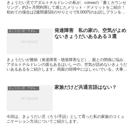
きょうだい児でアダルトチルドレンの私が、cotreeの「書くカウンセ
リング」約3ヶ月間利用して感じたメリット・デメリットをご紹介！
初めての場合は2週間週5回のやりとりで8,000円のお試しプランを利
用。メリット①相手の表情や動きを見なくていい②気持ちや考えをゆ
っくり整理しながら伝えられる デメリット①長文でのやりとり②費
用が高い
発達障害 私の家の、空気がよめ
きょうだい児・アダルトチルドレン
ないきょうだいあるある３選
きょうだいが難病（発達障害・聴覚障害など）、親との関係に悩み、
アダルトチルドレンの面もあるはいしーの、空気が読めないきょうだ
いあるあるをご紹介します。両親の喧嘩中にはしゃいでいる。大事な
ときに限って一騒動起こす。落ち込んでるときに笑いかけてくる。
家族だけど共通言語はない？
きょうだい児・アダルトチルドレン
今回は、きょうだい児（ろう/手話）として育った私の家族のコミュ
ニケーション方法についてご紹介します。