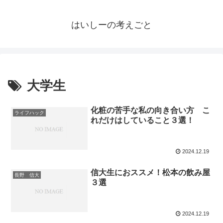
はいしーの考えごと
大学生
化粧の苦手な私の向き合い方 こ
ライフハック
れだけはしていること３選！
2024.12.19
信大生におススメ！松本の飲み屋
長野 信大
３選
2024.12.19