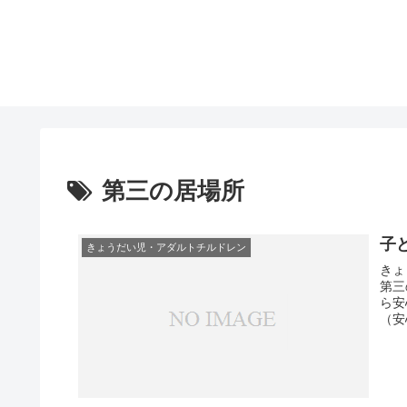
第三の居場所
子
きょうだい児・アダルトチルドレン
きょ
第三
ら安
（安
ー）