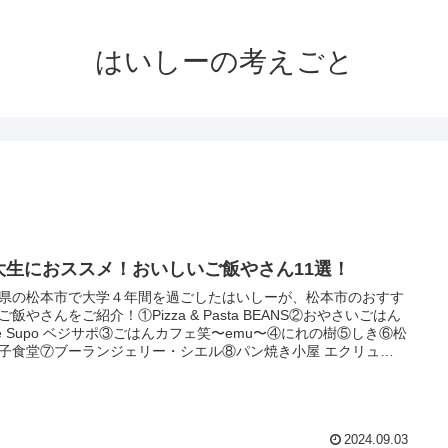
はいしーの考えごと
大生におススメ！おいしいご飯やさん11選！
県の松本市で大学４年間を過ごしたはいしーが、松本市のおすす
ご飯やさんをご紹介！①Pizza & Pasta BEANS②おやさいごはん
ge Supo ベジサポ③ごはんカフェ笑〜emu〜④にれの樹⑤しき⑥松
子食堂⑦ブーランジェリー・シエル⑧パン焼き小屋 エクリュ
ru⑨欧州惣菜Kwazoe（カワゾイ）⑩ラ・パーチェ(La・PACE)⑪ピ
ァ ヴェルデ マツモト
2024.09.03