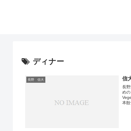
ディナー
信
長野 信大
長野
めの
Ve
本餃
Ec
ッツ